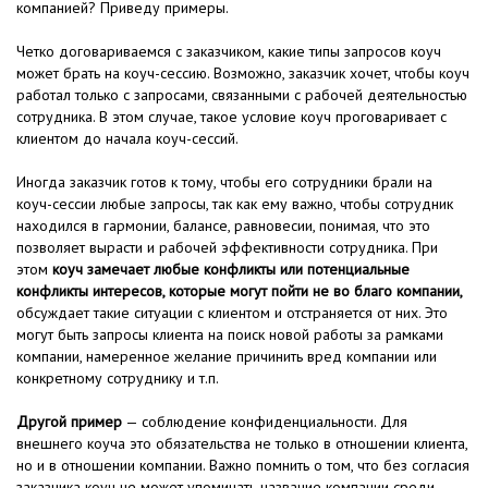
компанией? Приведу примеры.
Четко договариваемся с заказчиком, какие типы запросов коуч
может брать на коуч-сессию. Возможно, заказчик хочет, чтобы коуч
работал только с запросами, связанными с рабочей деятельностью
сотрудника. В этом случае, такое условие коуч проговаривает с
клиентом до начала коуч-сессий.
Иногда заказчик готов к тому, чтобы его сотрудники брали на
коуч-сессии любые запросы, так как ему важно, чтобы сотрудник
находился в гармонии, балансе, равновесии, понимая, что это
позволяет вырасти и рабочей эффективности сотрудника. При
этом
коуч замечает любые конфликты или потенциальные
конфликты интересов, которые могут пойти не во благо компании,
обсуждает такие ситуации с клиентом и отстраняется от них. Это
могут быть запросы клиента на поиск новой работы за рамками
компании, намеренное желание причинить вред компании или
конкретному сотруднику и т.п.
Другой пример
— соблюдение конфиденциальности. Для
внешнего коуча это обязательства не только в отношении клиента,
но и в отношении компании. Важно помнить о том, что без согласия
заказчика коуч не может упоминать название компании среди