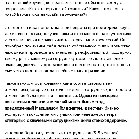
прошедший коучинг, возвращается в свою обычную среду с
вопросами: «Кто я теперь в этой компании? Какова моя новая
роль? Какова моя дальнейшая стратегия?».
До этого он искал ответы на свои вопросы при поддержке коуча,
далее ищет их сам, получив навыки осознанности на коуч-сессиях.
И его изменения не закончились с окончанием коуч-сессий. Он
приобрел понимание себя, познал собственную силу и, возможно,
находится в процессе дальнейшей трансформации. В поддержку
такому развивающемуся сотруднику может быть составление
плана индивидуального развития на шесть месяцев, что позволит
ему четко видеть свои дальнейшие шаги в развитии.
Также важно, чтобы компания сама соответствовала тем
изменениям, которые она хочет видеть в сотруднике, и чтобы эти
изменения были ценны для компании.
Одним из примеров
повышения ценности изменений может быть метод,
предложенный Маршаллом Голдсмитом
, известным бизнес-
экспертом и консультантом лучших топ-менеджеров мира
«Интервью с ключевыми сотрудниками и/или стейкхолдерами».
Интервью берется у нескольких сотрудников (3-5 человек),
которых выбирает коучИ, при этом сам он на интервью не